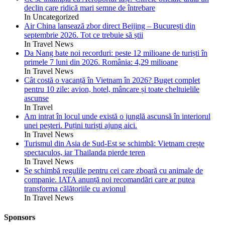
declin care ridică mari semne de întrebare
In Uncategorized
Air China lansează zbor direct Beijing – București din
septembrie 2026. Tot ce trebuie să știi
In Travel News
Da Nang bate noi recorduri: peste 12 milioane de turiști în
primele 7 luni din 2026. România: 4,29 milioane
In Travel News
Cât costă o vacanță în Vietnam în 2026? Buget complet
pentru 10 zile: avion, hotel, mâncare și toate cheltuielile
ascunse
In Travel
Am intrat în locul unde există o junglă ascunsă în interiorul
unei peșteri. Puțini turiști ajung aici.
In Travel News
Turismul din Asia de Sud-Est se schimbă: Vietnam crește
spectaculos, iar Thailanda pierde teren
In Travel News
Se schimbă regulile pentru cei care zboară cu animale de
companie. IATA anunță noi recomandări care ar putea
transforma călătoriile cu avionul
In Travel News
Sponsors