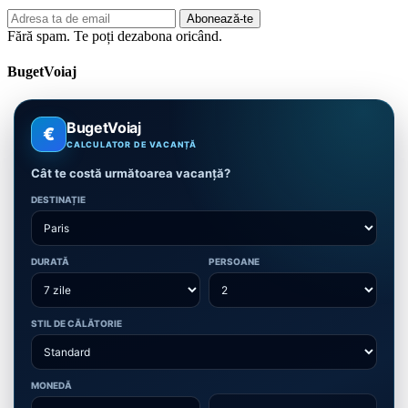
Adresa
Abonează-te
de
Fără spam. Te poți dezabona oricând.
email
BugetVoiaj
BugetVoiaj
€
CALCULATOR DE VACANȚĂ
Cât te costă următoarea vacanță?
DESTINAȚIE
DURATĂ
PERSOANE
STIL DE CĂLĂTORIE
MONEDĂ