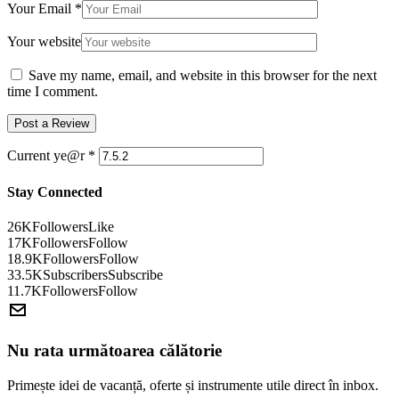
Your Email
*
Your website
Save my name, email, and website in this browser for the next
time I comment.
Current ye@r
*
Stay Connected
26K
Followers
Like
17K
Followers
Follow
18.9K
Followers
Follow
33.5K
Subscribers
Subscribe
11.7K
Followers
Follow
Nu rata următoarea călătorie
Primește idei de vacanță, oferte și instrumente utile direct în inbox.