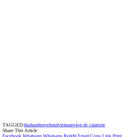
TAGGED:
thailand
travelistul
vietnam
vlog de calatorie
Share This Article
Facebook
Whatsapp
Whatsapp
Reddit
Email
Copy Link
Print