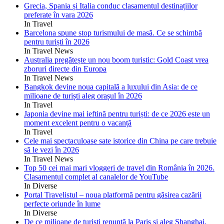
Grecia, Spania și Italia conduc clasamentul destinațiilor
preferate în vara 2026
In Travel
Barcelona spune stop turismului de masă. Ce se schimbă
pentru turiști în 2026
In Travel News
Australia pregătește un nou boom turistic: Gold Coast vrea
zboruri directe din Europa
In Travel News
Bangkok devine noua capitală a luxului din Asia: de ce
milioane de turiști aleg orașul în 2026
In Travel
Japonia devine mai ieftină pentru turiști: de ce 2026 este un
moment excelent pentru o vacanță
In Travel
Cele mai spectaculoase sate istorice din China pe care trebuie
să le vezi în 2026
In Travel News
Top 50 cei mai mari vloggeri de travel din România în 2026.
Clasamentul complet al canalelor de YouTube
In Diverse
Portal Travelistul – noua platformă pentru găsirea cazării
perfecte oriunde în lume
In Diverse
De ce milioane de turiști renunță la Paris și aleg Shanghai.