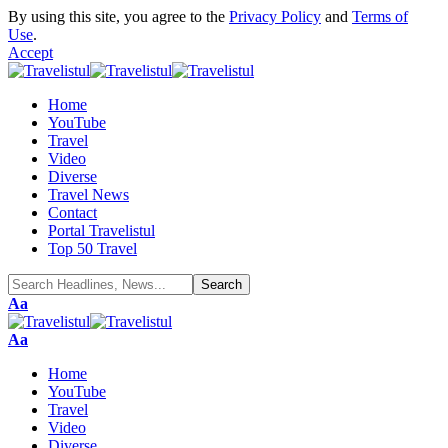
By using this site, you agree to the
Privacy Policy
and
Terms of
Use
.
Accept
Home
YouTube
Travel
Video
Diverse
Travel News
Contact
Portal Travelistul
Top 50 Travel
Font
Aa
Resizer
Font
Aa
Resizer
Home
YouTube
Travel
Video
Diverse