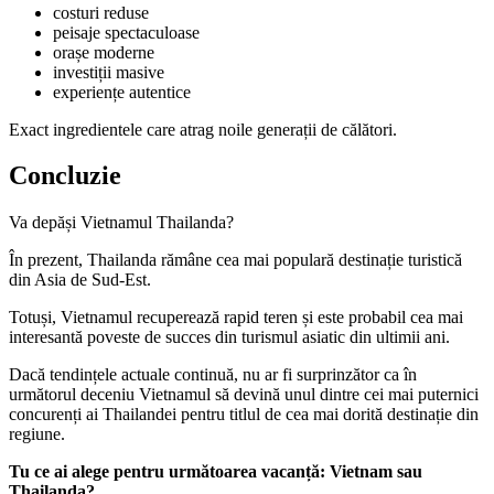
costuri reduse
peisaje spectaculoase
orașe moderne
investiții masive
experiențe autentice
Exact ingredientele care atrag noile generații de călători.
Concluzie
Va depăși Vietnamul Thailanda?
În prezent, Thailanda rămâne cea mai populară destinație turistică
din Asia de Sud-Est.
Totuși, Vietnamul recuperează rapid teren și este probabil cea mai
interesantă poveste de succes din turismul asiatic din ultimii ani.
Dacă tendințele actuale continuă, nu ar fi surprinzător ca în
următorul deceniu Vietnamul să devină unul dintre cei mai puternici
concurenți ai Thailandei pentru titlul de cea mai dorită destinație din
regiune.
Tu ce ai alege pentru următoarea vacanță: Vietnam sau
Thailanda?