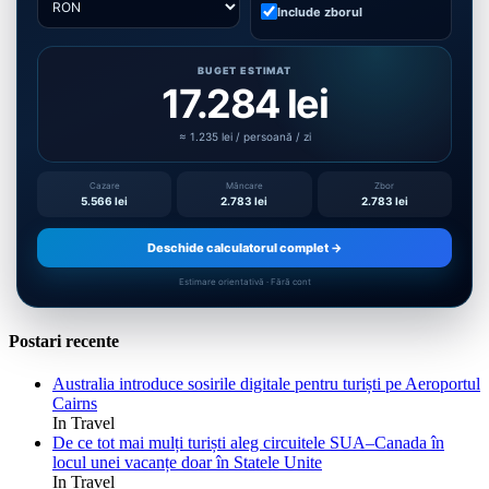
Include zborul
BUGET ESTIMAT
17.284 lei
≈ 1.235 lei / persoană / zi
Cazare
Mâncare
Zbor
5.566 lei
2.783 lei
2.783 lei
Deschide calculatorul complet →
Estimare orientativă · Fără cont
Postari recente
Australia introduce sosirile digitale pentru turiști pe Aeroportul
Cairns
In Travel
De ce tot mai mulți turiști aleg circuitele SUA–Canada în
locul unei vacanțe doar în Statele Unite
In Travel