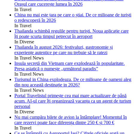
Orașul care cucerește lumea în 2026
In Travel
China nu mai este țara pe care o știai. De ce milioane de turiști
o redescoperă în 2026
In Travel
Thailanda schimbă regulile pentru turiști. Noua aplicație care
îți poate scurta timpul petrecut în aeroport
In Diverse
Thailanda în august 2026: festivaluri, gastronomie și
experiențe autentice pe care nu trebuie să le ratezi
In Travel News
Insula secretă din Vietnam care explodează în popularitate.
Presa asiatică o numește „următorul paradis”
In Travel News
Turismul in China explodeaza. De ce milioane de oameni aleg
din nou această destinație in 2026?
In Travel News
Portal Travelistul primește cea mai mare actualizare de până
acum. AI-ul care îți organizează vacanța ca un agent de turism
personal
In Diverse
Nu mai cumpăra bilete de avion la întâmplare! Momentul în
care rezervi poate face diferența dintre 250 € și 700 €
In Travel
Ce se întâmplă cu Aeroportul Iași? Cifrele oficiale arată un