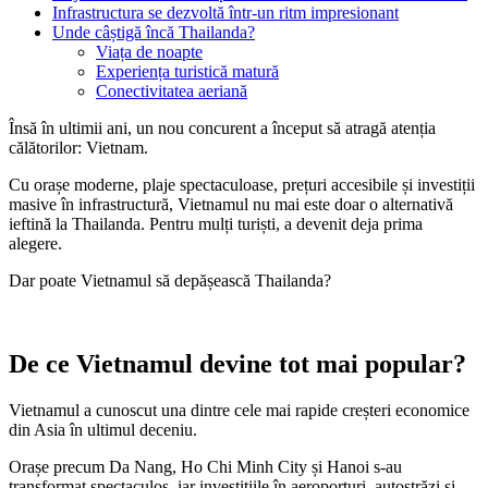
Infrastructura se dezvoltă într-un ritm impresionant
Unde câștigă încă Thailanda?
Viața de noapte
Experiența turistică matură
Conectivitatea aeriană
Însă în ultimii ani, un nou concurent a început să atragă atenția
călătorilor: Vietnam.
Cu orașe moderne, plaje spectaculoase, prețuri accesibile și investiții
masive în infrastructură, Vietnamul nu mai este doar o alternativă
ieftină la Thailanda. Pentru mulți turiști, a devenit deja prima
alegere.
Dar poate Vietnamul să depășească Thailanda?
De ce Vietnamul devine tot mai popular?
Vietnamul a cunoscut una dintre cele mai rapide creșteri economice
din Asia în ultimul deceniu.
Orașe precum Da Nang, Ho Chi Minh City și Hanoi s-au
transformat spectaculos, iar investițiile în aeroporturi, autostrăzi și