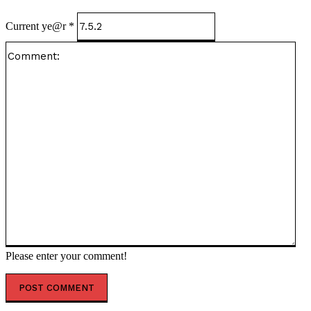
Current ye@r
*
Co
Please enter your comment!