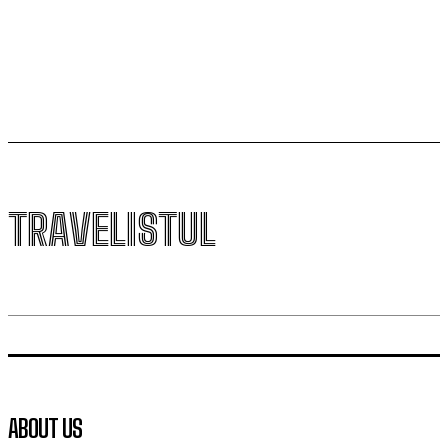
avansată platformă dedicată creatorilor români de
travel tocmai a primit un upgrade major
TRAVELISTUL
ABOUT US