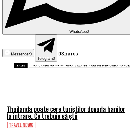
WhatsApp
0
0
Shares
Messenger
0
Telegram
0
TAGS
THAILANDA VA PRIMI FARA VIZA 56 TARI PE PERIOADA PANDE
TOP 5 THIS WEEK
Thailanda poate cere turiștilor dovada banilor
la intrare. Ce trebuie să știi
TRAVEL NEWS