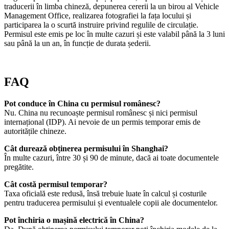
traducerii în limba chineză, depunerea cererii la un birou al Vehicle
Management Office, realizarea fotografiei la fața locului și
participarea la o scurtă instruire privind regulile de circulație.
Permisul este emis pe loc în multe cazuri și este valabil până la 3 luni
sau până la un an, în funcție de durata șederii.
FAQ
Pot conduce în China cu permisul românesc?
Nu. China nu recunoaște permisul românesc și nici permisul
internațional (IDP). Ai nevoie de un permis temporar emis de
autoritățile chineze.
Cât durează obținerea permisului în Shanghai?
În multe cazuri, între 30 și 90 de minute, dacă ai toate documentele
pregătite.
Cât costă permisul temporar?
Taxa oficială este redusă, însă trebuie luate în calcul și costurile
pentru traducerea permisului și eventualele copii ale documentelor.
Pot închiria o mașină electrică în China?