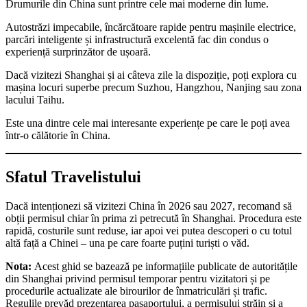
Drumurile din China sunt printre cele mai moderne din lume.
Autostrăzi impecabile, încărcătoare rapide pentru mașinile electrice,
parcări inteligente și infrastructură excelentă fac din condus o
experiență surprinzător de ușoară.
Dacă vizitezi Shanghai și ai câteva zile la dispoziție, poți explora cu
mașina locuri superbe precum Suzhou, Hangzhou, Nanjing sau zona
lacului Taihu.
Este una dintre cele mai interesante experiențe pe care le poți avea
într-o călătorie în China.
Sfatul Travelistului
Dacă intenționezi să vizitezi China în 2026 sau 2027, recomand să
obții permisul chiar în prima zi petrecută în Shanghai. Procedura este
rapidă, costurile sunt reduse, iar apoi vei putea descoperi o cu totul
altă față a Chinei – una pe care foarte puțini turiști o văd.
Nota:
Acest ghid se bazează pe informațiile publicate de autoritățile
din Shanghai privind permisul temporar pentru vizitatori și pe
procedurile actualizate ale birourilor de înmatriculări și trafic.
Regulile prevăd prezentarea pașaportului, a permisului străin și a