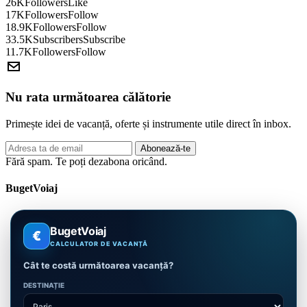
26K
Followers
Like
17K
Followers
Follow
18.9K
Followers
Follow
33.5K
Subscribers
Subscribe
11.7K
Followers
Follow
Nu rata următoarea călătorie
Primește idei de vacanță, oferte și instrumente utile direct în inbox.
Adresa
Abonează-te
de
Fără spam. Te poți dezabona oricând.
email
BugetVoiaj
BugetVoiaj
€
CALCULATOR DE VACANȚĂ
Cât te costă următoarea vacanță?
DESTINAȚIE