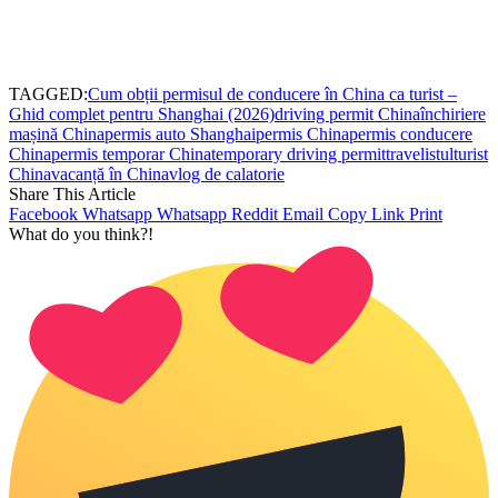
TAGGED:
Cum obții permisul de conducere în China ca turist –
Ghid complet pentru Shanghai (2026)
driving permit China
închiriere
mașină China
permis auto Shanghai
permis China
permis conducere
China
permis temporar China
temporary driving permit
travelistul
turist
China
vacanță în China
vlog de calatorie
Share This Article
Facebook
Whatsapp
Whatsapp
Reddit
Email
Copy Link
Print
What do you think?!