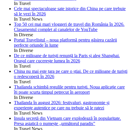
In Travel
Cele mai spectaculoase sate istorice din China pe care trebuie
să le vezi în 2026
In Travel News
Top 50 cei mai mari vloggeri de travel din România în 2026.
Clasamentul complet al canalelor de YouTube
In Diverse
Portal Travelistul – noua platformă pentru găsirea cazării
perfecte oriunde în lume
In Diverse
De ce milioane de turiști renunță la Paris și aleg Shanghai.
Orașul care cucerește lumea în 2026
In Travel
China nu mai este țara pe care o știai. De ce milioane de turiști
o redescoperă în 2026
In Travel
Thailanda schimbă regulile pentru turiști. Noua aplicație care
îți poate scurta timpul petrecut în aeroport
In Diverse
Thailanda în august 2026: festivaluri, gastronomie și
experiențe autentice pe care nu trebuie să le ratezi
In Travel News
Insula secretă din Vietnam care explodează în popularitate.
Presa asiatică o numește „următorul paradis”
In Travel News