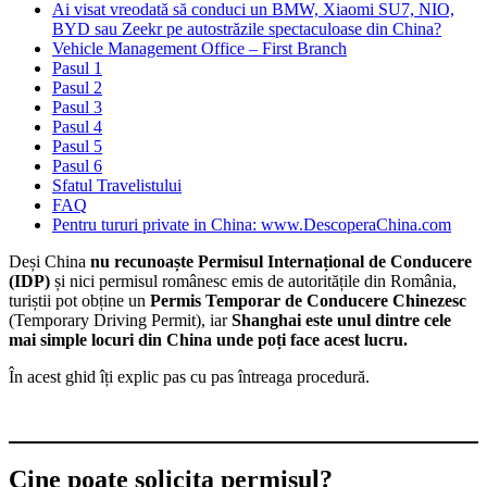
Ai visat vreodată să conduci un BMW, Xiaomi SU7, NIO,
BYD sau Zeekr pe autostrăzile spectaculoase din China?
Vehicle Management Office – First Branch
Pasul 1
Pasul 2
Pasul 3
Pasul 4
Pasul 5
Pasul 6
Sfatul Travelistului
FAQ
Pentru tururi private in China: www.DescoperaChina.com
Deși China
nu recunoaște Permisul Internațional de Conducere
(IDP)
și nici permisul românesc emis de autoritățile din România,
turiștii pot obține un
Permis Temporar de Conducere Chinezesc
(Temporary Driving Permit), iar
Shanghai este unul dintre cele
mai simple locuri din China unde poți face acest lucru.
În acest ghid îți explic pas cu pas întreaga procedură.
Cine poate solicita permisul?