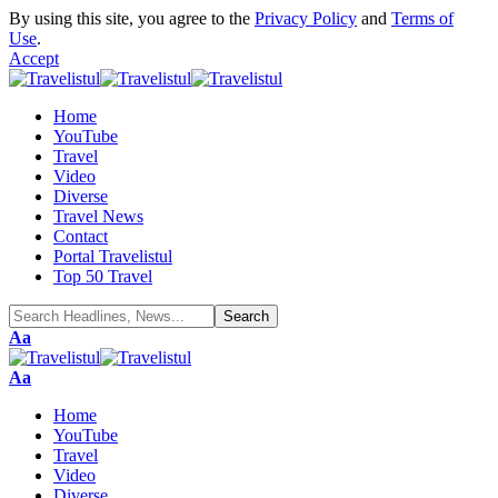
By using this site, you agree to the
Privacy Policy
and
Terms of
Use
.
Accept
Home
YouTube
Travel
Video
Diverse
Travel News
Contact
Portal Travelistul
Top 50 Travel
Font
Aa
Resizer
Font
Aa
Resizer
Home
YouTube
Travel
Video
Diverse