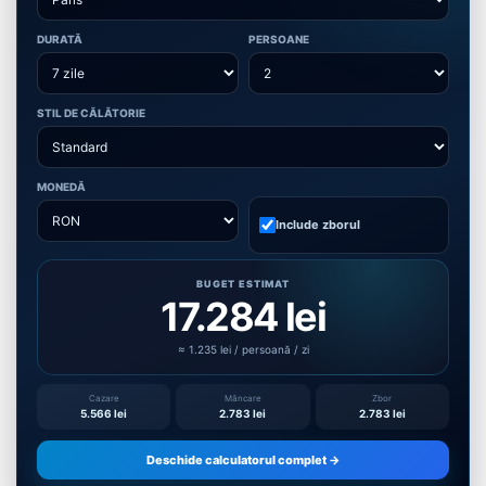
DURATĂ
PERSOANE
STIL DE CĂLĂTORIE
MONEDĂ
Include zborul
BUGET ESTIMAT
17.284 lei
≈ 1.235 lei / persoană / zi
Cazare
Mâncare
Zbor
5.566 lei
2.783 lei
2.783 lei
Deschide calculatorul complet →