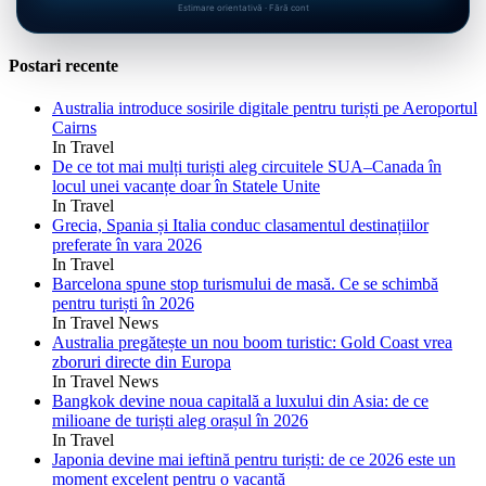
Estimare orientativă · Fără cont
Postari recente
Australia introduce sosirile digitale pentru turiști pe Aeroportul
Cairns
In Travel
De ce tot mai mulți turiști aleg circuitele SUA–Canada în
locul unei vacanțe doar în Statele Unite
In Travel
Grecia, Spania și Italia conduc clasamentul destinațiilor
preferate în vara 2026
In Travel
Barcelona spune stop turismului de masă. Ce se schimbă
pentru turiști în 2026
In Travel News
Australia pregătește un nou boom turistic: Gold Coast vrea
zboruri directe din Europa
In Travel News
Bangkok devine noua capitală a luxului din Asia: de ce
milioane de turiști aleg orașul în 2026
In Travel
Japonia devine mai ieftină pentru turiști: de ce 2026 este un
moment excelent pentru o vacanță