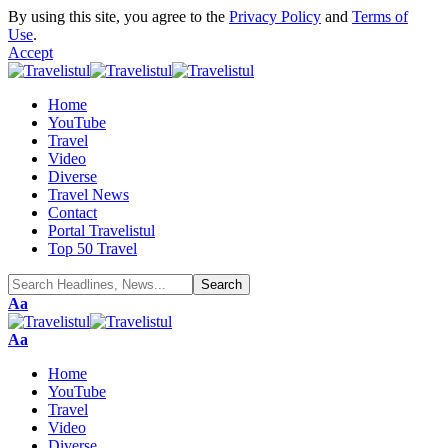
By using this site, you agree to the
Privacy Policy
and
Terms of
Use
.
Accept
Home
YouTube
Travel
Video
Diverse
Travel News
Contact
Portal Travelistul
Top 50 Travel
Font
Aa
Resizer
Font
Aa
Resizer
Home
YouTube
Travel
Video
Diverse