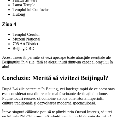
Palatul de Vară
Lama Temple
Templul lui Confucius
Hutong
Ziua 4
Templul Cerului
Muzeul Național
798 Art District
Beijing CBD
Acest traseu îți permite să vezi aproape toate atracțiile esențiale ale
Beijingului în 4 zile, fără să alergi inutil dintr-un capăt al orașului în
altul.
Concluzie: Merită să vizitezi Beijingul?
După 3-4 zile petrecute în Beijing, vei înțelege rapid de ce acest oraș
este considerat una dintre cele mai fascinante destinații din lume.
Puține locuri reușesc să combine atât de bine istoria imperială,
cultura tradițională și dezvoltarea modernă spectaculoasă.
Într-o singură călătorie poți să te plimbi prin Orașul Interzis, să urci
pe Marele Zid Chinezesc, să admiri temple vechi de sute de ani, să