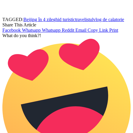
TAGGED:
Beijing în 4 zile
ghid turistic
travelistul
vlog de calatorie
Share This Article
Facebook
Whatsapp
Whatsapp
Reddit
Email
Copy Link
Print
What do you think?!