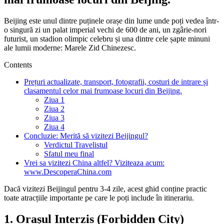
Beijing este unul dintre puținele orașe din lume unde poți vedea într-
o singură zi un palat imperial vechi de 600 de ani, un zgârie-nori
futurist, un stadion olimpic celebru și una dintre cele șapte minuni
ale lumii moderne: Marele Zid Chinezesc.
Contents
Prețuri actualizate, transport, fotografii, costuri de intrare și
clasamentul celor mai frumoase locuri din Beijing.
Ziua 1
Ziua 2
Ziua 3
Ziua 4
Concluzie: Merită să vizitezi Beijingul?
Verdictul Travelistul
Sfatul meu final
Vrei sa vizitezi China altfel? Viziteaza acum:
www.DescoperaChina.com
Dacă vizitezi Beijingul pentru 3-4 zile, acest ghid conține practic
toate atracțiile importante pe care le poți include în itinerariu.
1. Orașul Interzis (Forbidden City)