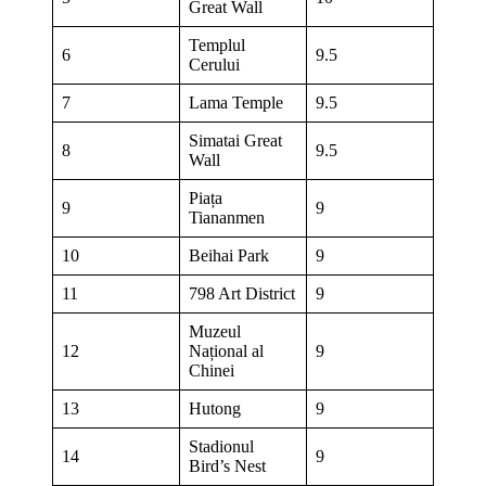
Great Wall
Templul
6
9.5
Cerului
7
Lama Temple
9.5
Simatai Great
8
9.5
Wall
Piața
9
9
Tiananmen
10
Beihai Park
9
11
798 Art District
9
Muzeul
12
Național al
9
Chinei
13
Hutong
9
Stadionul
14
9
Bird’s Nest