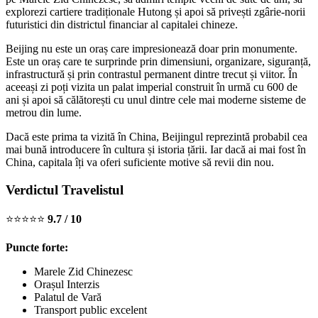
explorezi cartiere tradiționale Hutong și apoi să privești zgârie-norii
futuristici din districtul financiar al capitalei chineze.
Beijing nu este un oraș care impresionează doar prin monumente.
Este un oraș care te surprinde prin dimensiuni, organizare, siguranță,
infrastructură și prin contrastul permanent dintre trecut și viitor. În
aceeași zi poți vizita un palat imperial construit în urmă cu 600 de
ani și apoi să călătorești cu unul dintre cele mai moderne sisteme de
metrou din lume.
Dacă este prima ta vizită în China, Beijingul reprezintă probabil cea
mai bună introducere în cultura și istoria țării. Iar dacă ai mai fost în
China, capitala îți va oferi suficiente motive să revii din nou.
Verdictul Travelistul
⭐⭐⭐⭐⭐
9.7 / 10
Puncte forte:
Marele Zid Chinezesc
Orașul Interzis
Palatul de Vară
Transport public excelent