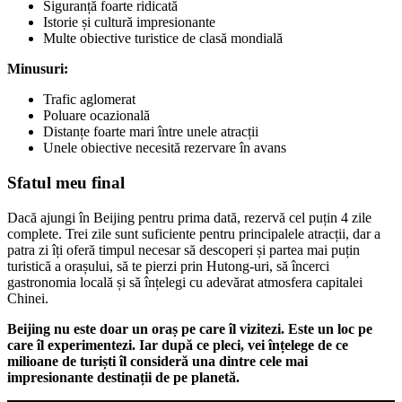
Siguranță foarte ridicată
Istorie și cultură impresionante
Multe obiective turistice de clasă mondială
Minusuri:
Trafic aglomerat
Poluare ocazională
Distanțe foarte mari între unele atracții
Unele obiective necesită rezervare în avans
Sfatul meu final
Dacă ajungi în Beijing pentru prima dată, rezervă cel puțin 4 zile
complete. Trei zile sunt suficiente pentru principalele atracții, dar a
patra zi îți oferă timpul necesar să descoperi și partea mai puțin
turistică a orașului, să te pierzi prin Hutong-uri, să încerci
gastronomia locală și să înțelegi cu adevărat atmosfera capitalei
Chinei.
Beijing nu este doar un oraș pe care îl vizitezi. Este un loc pe
care îl experimentezi. Iar după ce pleci, vei înțelege de ce
milioane de turiști îl consideră una dintre cele mai
impresionante destinații de pe planetă.