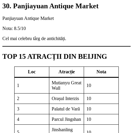
30. Panjiayuan Antique Market
Panjiayuan Antique Market
Nota: 8.5/10
Cel mai celebru târg de antichități.
TOP 15 ATRACȚII DIN BEIJING
Loc
Atracție
Nota
Mutianyu Great
1
10
Wall
2
Orașul Interzis
10
3
Palatul de Vară
10
4
Parcul Jingshan
10
Jinshanling
5
10