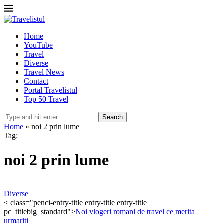
Home
YouTube
Travel
Diverse
Travel News
Contact
Portal Travelistul
Top 50 Travel
Search
Home
»
noi 2 prin lume
Tag:
noi 2 prin lume
Diverse
< class="penci-entry-title entry-title entry-title
pc_titlebig_standard">
Noi vlogeri romani de travel ce merita
urmariti