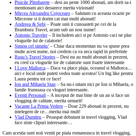
Pisicile Plimbarete
– desi au peste 1000 abonati, am dorit sa-i
mentionam aici deoarece merita vizionati!
Mircea Alexandru Cojocearo
– Salutam cu aceasta ocazie pe
Mirceone si ii dorim cat mai multi abonati!
Andreea & Sebi
– Poate unii ii cunoasteti pe cei de la
Brambura Travel, acum sub un nou nume!
Antonio Traveler
– Il includem aici si pe Antonio caci ne plac
vlogurile lui de calatorie!
Simon cel simplu’
– Chiar daca momentan nu va spune prea
multe acest nume, noi credem ca va urca rapid in preferinte
Rusu’s Travel Stories
– Desi nu au multi abonati in prezent,
eu cred ca vlogurile lor de calatorie sunt foarte interesante
I Love Mallorca
– Daca va place plaja, oceanul si Mallorca…
aici e locul unde puteti vedea toate acestea! Un big like pentru
Laura pentru tot ce face!
Ion and Mihaela Stan
– Sa nu-i uitam nici pe Ion si Mihaela, o
famile frumoasa cu vloguri interesante.
Eventi Personali
– A inceput de mai bine de un an si face un
vlogging de calitate, merita urmarit!
Vacante La Prima Vedere
– Doar 229 abonati in prezent, nu
intelegem de ce…merita mai mult!
Vlad Dumitru
– Proaspat debutant in travel vlogging, Vlad
face niste clipuri interesante…
Cam acestia sunt noii veniti pe piata romaneasca in travel vlogging,