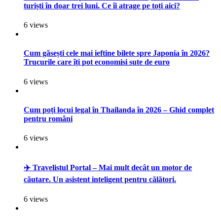
turiști în doar trei luni. Ce îi atrage pe toți aici?
6 views
Cum găsești cele mai ieftine bilete spre Japonia în 2026?
Trucurile care îți pot economisi sute de euro
6 views
Cum poți locui legal în Thailanda în 2026 – Ghid complet
pentru români
6 views
✈️ Travelistul Portal – Mai mult decât un motor de
căutare. Un asistent inteligent pentru călători.
6 views