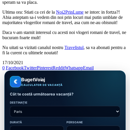
speram sa va placa.
Ultima ora: Stiati ca cei de la
Noi2PrinLume
se intorc in fortza?!
Abia asteptam sa-i vedem din noi prin locuri mai putin umblate de
majoritatea vlogerilor romani de travel, asa cum ne-au obisnuit!
Daca v-am starnit interesul cu acesti noi vlogeri romani de travel, ne
bucuram foarte mult!
Nu uitati sa vizitati canalul nostru
Travelistul
, sa va abonati pentru a
fi la curent cu ultimele noutati!
17/10/2021
0
Facebook
Twitter
Pinterest
Reddit
Whatsapp
Email
BugetVoiaj
€
CALCULATOR DE VACANȚĂ
Cât te costă următoarea vacanță?
DESTINAȚIE
DURATĂ
PERSOANE