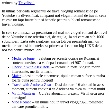
written by
Travelistul
In ultima perioada segmentul de travel vloging romanesc de pe
Youtube s-a diversificat, au aparut noi vlogeri romani de travel, ceea
ce este un fapt foarte bun si benefic pentru publicul romanesc de
travel vloging.
In cele ce urmeaza va prezentam cei mai noi vlogeri romani de travel
de pe Youtube si ne referim aici, de regula, la cei care au sub 1000
subscriberi. Lista este aleatorie, asa ca toti cei prezentati mai jos
merita urmariti si binenteles sa primesca si cate un big LIKE de la
noi toti pentru munca lor!
Media pe bune
– Salutam pe aceasta ocazie pe Roxana si
suntem convinsi ca va depasi curand cei 967 abonati.
Check in with Alex Belei
– Pornire in forta, vloguri foarte
interesante, merita urmarit.
Maier
– desi numele e nemtesc, tipul e roman si face o treaba
foarte buna pentru inceput!
Travel with Andreea Zisu
– Desi doar are 16 abonati in acest
moment, suntem convinsi ca Andreea va avea mult mai multi
Virgil Muntean
– Cu 393 abonati in prezent, Virgil urca usor
dar sigur!
Vibe Nomad
– un nume nou in travel vlogging-ul romanesc
dar care promite mult…