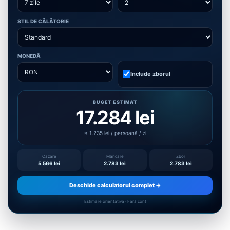
STIL DE CĂLĂTORIE
MONEDĂ
Include zborul
BUGET ESTIMAT
17.284 lei
≈ 1.235 lei / persoană / zi
Cazare
Mâncare
Zbor
5.566 lei
2.783 lei
2.783 lei
Deschide calculatorul complet →
Estimare orientativă · Fără cont